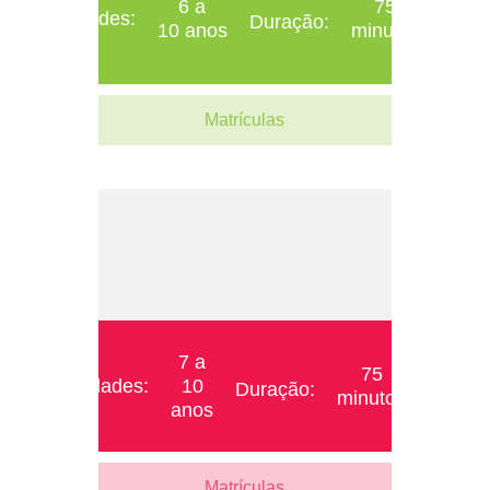
6 a
75
Idades:
Duração:
10 anos
minutos
Matrículas
7 a
75
Idades:
10
Duração:
minutos
anos
Matrículas