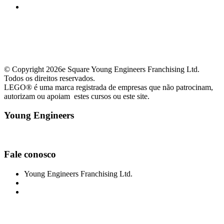
61981498424
© Copyright 2026e Square Young Engineers Franchising Ltd.
Todos os direitos reservados.
LEGO® é uma marca registrada de empresas que não patrocinam,
autorizam ou apoiam estes cursos ou este site.
Young Engineers
Facebook
Youtube
Fale conosco
Young Engineers Franchising Ltd.
asaselagosul@youngengineers.com.br
61981498424