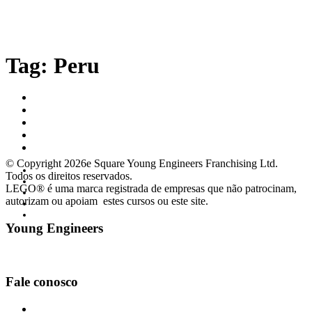
Tag:
Peru
Home
Site Global
Cursos
Workshops
Matrícula
© Copyright 2026e Square Young Engineers Franchising Ltd.
Home
Todos os direitos reservados.
Site Global
LEGO® é uma marca registrada de empresas que não patrocinam,
Cursos
autorizam ou apoiam estes cursos ou este site.
Workshops
Matrícula
Young Engineers
Facebook
Youtube
Fale conosco
asaselagosul@youngengineers.com.br